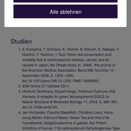
Alle ablehnen
Studien
S. Kuriyama, T. Shimazu, K. Ohmori, N. Kikuchi, N. Nakaya, Y.
Nishino, Y. Tsubono, I. Tsuji: Green tea consumption and
mortality due to cardiovascular disease, cancer, and all
causes in Japan: the Ohsaki study. In: JAMA : the journal of
the American Medical Association. Band 296, Nummer 10,
September 2006, S. 1255–1265,
doi:10.1001/jama.296.10.1255. PMID 16968850.
IDW-Online 27. Oktober 2011.
Hirofumi Tachibana, Kiyoshi Koga, Yoshinori Fujimura, Koji
Yamada: A receptor for green tea polyphenol EGCG. In:
Nature Structural & Molecular Biology. 11, 2004, S. 380–381,
doi:10.1038/nsmb743.
Jan Hintzpeter, Claudia Stapelfeld, Christine Loerz, Hans-
Joerg Martin, Edmund Maser: Green Tea and One of Its
Constituents, Epigallocatechine-3-gallate, Are Potent
Inhibitors of Human 11β-hydroxysteroid Dehydrogenase Type