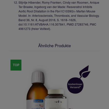
Stijntje Hibender, Romy Franken, Cindy van Roomen, Anique
Ter Braake, Ingeborg van der Made: Resveratrol Inhibits
Aortic Root Dilatation in the Fbn1C1039G/+ Marfan Mouse
Model. In: Arteriosclerosis, Thrombosis, and Vascular Biology.
Band 36, Nr. 8, August 2016, S. 1618–1626,
doi:10.1161/ATVBAHA.116.307841, PMID 27283746, PMC
4961273 (freier Volltext).
Ähnliche Produkte
TOP