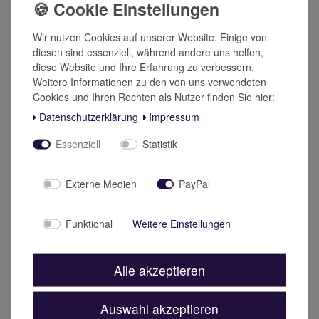
aufgenommen werden.
Wir nutzen Cookies auf unserer Website. Einige von
Wie, wann und in welcher Dosierung werden die
diesen sind essenziell, während andere uns helfen,
Kapseln eingenommen?
diese Website und Ihre Erfahrung zu verbessern.
Wir empfehlen, 2 Kapseln täglich, je 1 morgens und
Weitere Informationen zu den von uns verwendeten
mittags, mit ausreichend Flüssigkeit einzunehmen.
Cookies und Ihren Rechten als Nutzer finden Sie hier:
Tipp zur Aufbewahrung
Daten­schutz­erklärung
Impressum
Lagern Sie die Kapseln kühl, trocken und lichtgeschützt
außerhalb der Reichweite von kleinen Kindern.
Essenziell
Statistik
Sonstige Hinweise
Wenn Sie regelmäßig Medikamente nehmen, klären Sie
Externe Medien
PayPal
bitte vorab mit Ihrem Arzt, ob Sie Resveratrol einnehmen
dürfen, um unnötige Wechselwirkungen zu vermeiden. Die
empfohlene Dosis nicht überschreiten.
Funktional
Weitere Einstellungen
Nahrungsergänzungsmittel sind kein Ersatz für eine
abwechslungsreiche Ernährung und eine gesunde
Lebensweise.
Alle akzeptieren
Auswahl akzeptieren