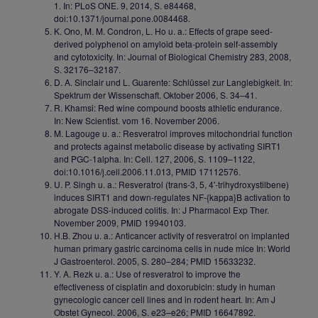
1. In: PLoS ONE. 9, 2014, S. e84468,
doi:10.1371/journal.pone.0084468.
K. Ono, M. M. Condron, L. Ho u. a.: Effects of grape seed-
derived polyphenol on amyloid beta-protein self-assembly
and cytotoxicity. In: Journal of Biological Chemistry 283, 2008,
S. 32176–32187.
D. A. Sinclair und L. Guarente: Schlüssel zur Langlebigkeit. In:
Spektrum der Wissenschaft. Oktober 2006, S. 34–41.
R. Khamsi: Red wine compound boosts athletic endurance.
In: New Scientist. vom 16. November 2006.
M. Lagouge u. a.: Resveratrol improves mitochondrial function
and protects against metabolic disease by activating SIRT1
and PGC-1alpha. In: Cell. 127, 2006, S. 1109–1122,
doi:10.1016/j.cell.2006.11.013, PMID 17112576.
U. P. Singh u. a.: Resveratrol (trans-3, 5, 4'-trihydroxystilbene)
induces SIRT1 and down-regulates NF-{kappa}B activation to
abrogate DSS-induced colitis. In: J Pharmacol Exp Ther.
November 2009, PMID 19940103.
H.B. Zhou u. a.: Anticancer activity of resveratrol on implanted
human primary gastric carcinoma cells in nude mice In: World
J Gastroenterol. 2005, S. 280–284; PMID 15633232.
Y. A. Rezk u. a.: Use of resveratrol to improve the
effectiveness of cisplatin and doxorubicin: study in human
gynecologic cancer cell lines and in rodent heart. In: Am J
Obstet Gynecol. 2006, S. e23–e26; PMID 16647892.