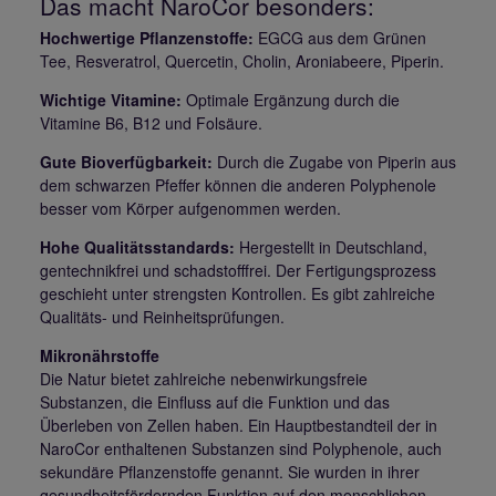
Das macht NaroCor besonders:
Hochwertige Pflanzenstoffe:
EGCG aus dem Grünen
Tee, Resveratrol, Quercetin, Cholin, Aroniabeere, Piperin.
Wichtige Vitamine:
Optimale Ergänzung durch die
Vitamine B6, B12 und Folsäure.
Gute Bioverfügbarkeit:
Durch die Zugabe von Piperin aus
dem schwarzen Pfeffer können die anderen Polyphenole
besser vom Körper aufgenommen werden.
Hohe Qualitätsstandards:
Hergestellt in Deutschland,
gentechnikfrei und schadstofffrei. Der Fertigungsprozess
geschieht unter strengsten Kontrollen. Es gibt zahlreiche
Qualitäts- und Reinheitsprüfungen.
Mikronährstoffe
Die Natur bietet zahlreiche nebenwirkungsfreie
Substanzen, die Einfluss auf die Funktion und das
Überleben von Zellen haben. Ein Hauptbestandteil der in
NaroCor enthaltenen Substanzen sind Polyphenole, auch
sekundäre Pflanzenstoffe genannt. Sie wurden in ihrer
gesundheitsfördernden Funktion auf den menschlichen