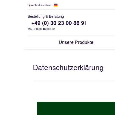
Sprache/Lieferland:
Bestellung & Beratung
+49 (0) 30 23 00 88 91
Mo-Fr 8.30-16.00 Uhr
Unsere Produkte
ZUR ÜBERSICHT: UNSRERE P
Daten­schutz­erklärung
ÜBERLASTUNG, STRESS &
ARONIA
ABGESCHLAGENHEIT
ALOE VERA
ENTZÜNDUNGSHEMMER & ANTIOXIDANTIEN
CHLORELLA
HERZ-KREISLAUF-SYSTEM
GRANATAPFEL
KURKUMA + WEIHRAUCH
- EIN STARKES
GRÜNLIPPMUSCHEL
TEAM