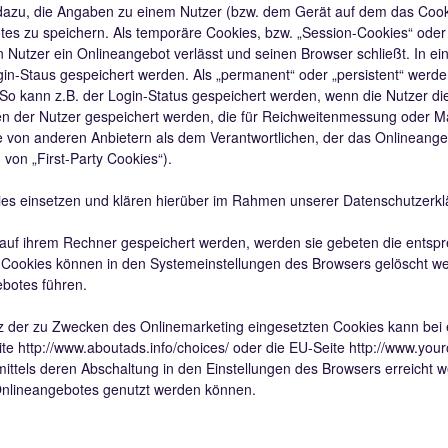
 dazu, die Angaben zu einem Nutzer (bzw. dem Gerät auf dem das Cook
es zu speichern. Als temporäre Cookies, bzw. „Session-Cookies“ oder
 Nutzer ein Onlineangebot verlässt und seinen Browser schließt. In ei
in-Staus gespeichert werden. Als „permanent“ oder „persistent“ werd
 So kann z.B. der Login-Status gespeichert werden, wenn die Nutzer
en der Nutzer gespeichert werden, die für Reichweitenmessung oder M
 von anderen Anbietern als dem Verantwortlichen, der das Onlineangeb
von „First-Party Cookies“).
s einsetzen und klären hierüber im Rahmen unserer Datenschutzerkl
s auf ihrem Rechner gespeichert werden, werden sie gebeten die entsp
e Cookies können in den Systemeinstellungen des Browsers gelöscht w
botes führen.
 der zu Zwecken des Onlinemarketing eingesetzten Cookies kann bei ein
ite
http://www.aboutads.info/choices/
oder die EU-Seite
http://www.you
ttels deren Abschaltung in den Einstellungen des Browsers erreicht w
 Onlineangebotes genutzt werden können.