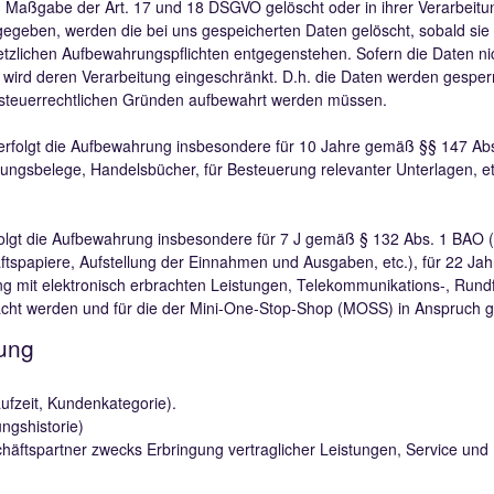
 Maßgabe der Art. 17 und 18 DSGVO gelöscht oder in ihrer Verarbeitu
gegeben, werden die bei uns gespeicherten Daten gelöscht, sobald sie
etzlichen Aufbewahrungspflichten entgegenstehen. Sofern die Daten nic
, wird deren Verarbeitung eingeschränkt. D.h. die Daten werden gesperr
er steuerrechtlichen Gründen aufbewahrt werden müssen.
erfolgt die Aufbewahrung insbesondere für 10 Jahre gemäß §§ 147 Abs
ungsbelege, Handelsbücher, für Besteuerung relevanter Unterlagen, et
folgt die Aufbewahrung insbesondere für 7 J gemäß § 132 Abs. 1 BAO 
tspapiere, Aufstellung der Einnahmen und Ausgaben, etc.), für 22 
 mit elektronisch erbrachten Leistungen, Telekommunikations-, Rundf
racht werden und für die der Mini-One-Stop-Shop (MOSS) in Anspruch
ung
ufzeit, Kundenkategorie).
ngshistorie)
äftspartner zwecks Erbringung vertraglicher Leistungen, Service un