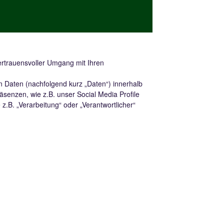
COR
- HEILPFLANZEN FÜR EIN GUTES
RAUCH
GEFÜHL
ENGRAS
COR
- HEILPFLANZEN FÜR EIN GUTES
GEFÜHL
ertrauensvoller Umgang mit Ihren
 Daten (nachfolgend kurz „Daten“) innerhalb
enzen, wie z.B. unser Social Media Profile
z.B. „Verarbeitung“ oder „Verantwortlicher“