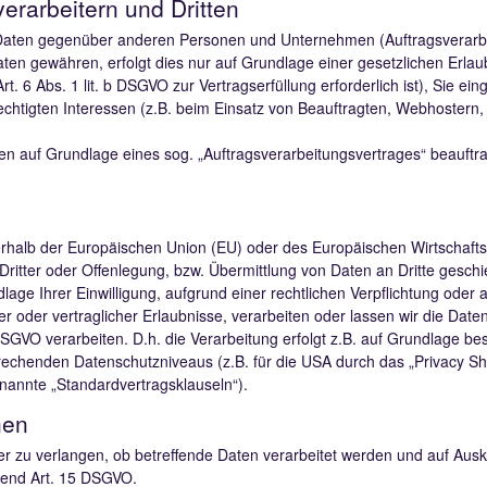
rarbeitern und Dritten
aten gegenüber anderen Personen und Unternehmen (Auftragsverarbeit
Daten gewähren, erfolgt dies nur auf Grundlage einer gesetzlichen Erla
rt. 6 Abs. 1 lit. b DSGVO zur Vertragserfüllung erforderlich ist), Sie ein
chtigten Interessen (z.B. beim Einsatz von Beauftragten, Webhostern, 
ten auf Grundlage eines sog. „Auftragsverarbeitungsvertrages“ beauftr
ßerhalb der Europäischen Union (EU) oder des Europäischen Wirtschaft
ter oder Offenlegung, bzw. Übermittlung von Daten an Dritte geschieht
dlage Ihrer Einwilligung, aufgrund einer rechtlichen Verpflichtung oder
er oder vertraglicher Erlaubnisse, verarbeiten oder lassen wir die Date
GVO verarbeiten. D.h. die Verarbeitung erfolgt z.B. auf Grundlage beso
echenden Datenschutzniveaus (z.B. für die USA durch das „Privacy Shie
genannte „Standardvertragsklauseln“).
nen
r zu verlangen, ob betreffende Daten verarbeitet werden und auf Ausk
hend Art. 15 DSGVO.