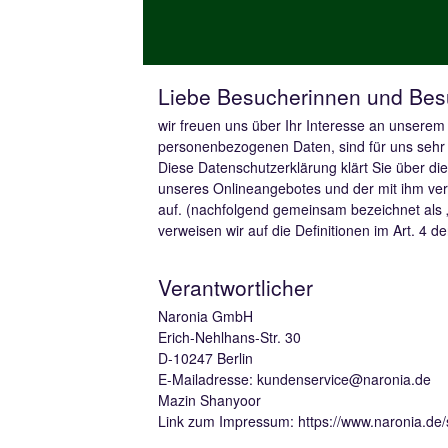
KATZENKRALLE
NAROFEM
- 7 NATURSTOFFE FÜR FRAUEN
AB 40
KURKUMA + WEIHRAUCH
- EIN STARKES
TEAM AUS DEM MORGENLAND
Liebe Besucherinnen und Bes
NAROFEM
- 7 NATURSTOFFE FÜR FRAUEN
wir freuen uns über Ihr Interesse an unserem
AB 40
personenbezogenen Daten, sind für uns sehr 
Diese Datenschutzerklärung klärt Sie über d
unseres Onlineangebotes und der mit ihm ver
auf. (nachfolgend gemeinsam bezeichnet als „O
verweisen wir auf die Definitionen im Art. 4
Verantwortlicher
Naronia GmbH
Erich-Nehlhans-Str. 30
D-10247 Berlin
E-Mailadresse: kundenservice@naronia.de
Mazin Shanyoor
Link zum Impressum: https://www.naronia.de