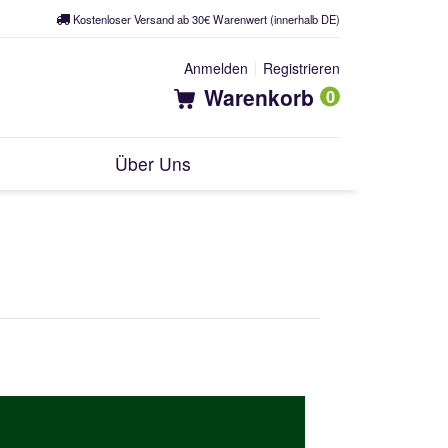
Kostenloser Versand ab 30€ Warenwert (innerhalb DE)
Anmelden
Registrieren
Warenkorb
0
Über Uns
Z-/ ALZHEIMER & MORBUS
ERATROL
INSON
IOLA-ROSEA
NKE & KNOCHEN
I
ZUCKER & STOFFWECHSEL
INOL-Q10
A-3
IN-D3