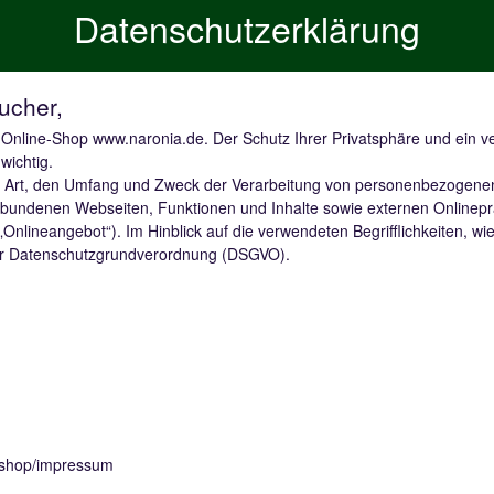
GEDÄCHTNIS UND KONZENTRATION
NARO
Datenschutzerklärung
OMEGA-3
WEIH
HERZ
NARODIN
- EINE HEILPFLANZEN-REZEPTUR
NEUROFELIXIR®
- FÜR GEHIRN,
WEIZ
AUS HOCHWERTIGEN NATURSTOFFEN
GEDÄCHTNIS UND KONZENTRATION
ucher,
NARO
NARODIN
- EINE HEILPFLANZEN-REZEPTUR
HERZ
 Online-Shop www.naronia.de. Der Schutz Ihrer Privatsphäre und ein v
AUS HOCHWERTIGEN NATURSTOFFEN
wichtig.
ie Art, den Umfang und Zweck der Verarbeitung von personenbezogenen
bundenen Webseiten, Funktionen und Inhalte sowie externen Onlinepräs
nlineangebot“). Im Hinblick auf die verwendeten Begrifflichkeiten, wie 
 der Datenschutzgrundverordnung (DSGVO).
/shop/impressum