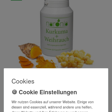
Cookies
Kurkuma + Weihrauch
49,90 €
Wir nutzen Cookies auf unserer Website. Einige von
1.188,10 € / Kilogramm
diesen sind essenziell, während andere uns helfen,
inkl. ges. MwSt. zzgl.
Versandkosten