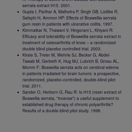
serrata extract H15. 2001.
Gupta I, Parihar A, Malhotra P, Singh GB, Lüdtke R,
Safayhi H, Ammon HP: Effects of Boswellia serrata
gum resin in patients with ulcerative colitis. 1997.
Kimmatkar N, Thawani V, Hingorani L, Khiyani R:
Efficacy and tolerability of Boswellia serrata extract in
treatment of osteoarthritis of knee – a randomized
double blind placebo controlled trial. 2003.
Kirste S, Treier M, Wehrle SJ, Becker G, Abdel-
Tawab M, Gerbeth K, Hug MJ, Lubrich B, Grosu AL,
Momm F: Boswellia serrata acts on cerebral edema
in patients irradiated for brain tumors: a prospective,
randomized, placebo-controlled, double-blind pilot
trial. 2011.
Sander O, Herborn G, Rau R: Is H15 (resin extract of
Boswellia serrata, "incense") a useful supplement to
established drug therapy of chronic polyarthritis?
Results of a double-blind pilot study. 1998.