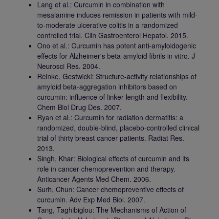
Lang et al.: Curcumin in combination with
mesalamine induces remission in patients with mild-
to-moderate ulcerative colitis in a randomized
controlled trial. Clin Gastroenterol Hepatol. 2015.
Ono et al.: Curcumin has potent anti-amyloidogenic
effects for Alzheimer's beta-amyloid fibrils in vitro. J
Neurosci Res. 2004.
Reinke, Gestwicki: Structure-activity relationships of
amyloid beta-aggregation inhibitors based on
curcumin: influence of linker length and flexibility.
Chem Biol Drug Des. 2007.
Ryan et al.: Curcumin for radiation dermatitis: a
randomized, double-blind, placebo-controlled clinical
trial of thirty breast cancer patients. Radiat Res.
2013.
Singh, Khar: Biological effects of curcumin and its
role in cancer chemoprevention and therapy.
Anticancer Agents Med Chem. 2006.
Surh, Chun: Cancer chemopreventive effects of
curcumin. Adv Exp Med Biol. 2007.
Tang, Taghibiglou: The Mechanisms of Action of