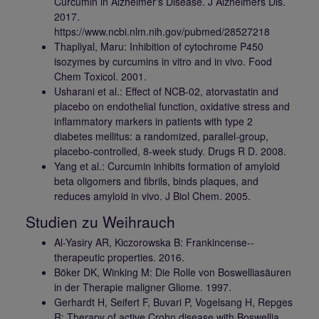
Curcumin in Alzheimer's Disease. J Alzheimers Dis.
2017.
https://www.ncbi.nlm.nih.gov/pubmed/28527218
Thapliyal, Maru: Inhibition of cytochrome P450
isozymes by curcumins in vitro and in vivo. Food
Chem Toxicol. 2001.
Usharani et al.: Effect of NCB-02, atorvastatin and
placebo on endothelial function, oxidative stress and
inflammatory markers in patients with type 2
diabetes mellitus: a randomized, parallel-group,
placebo-controlled, 8-week study. Drugs R D. 2008.
Yang et al.: Curcumin inhibits formation of amyloid
beta oligomers and fibrils, binds plaques, and
reduces amyloid in vivo. J Biol Chem. 2005.
Studien zu Weihrauch
Al-Yasiry AR, Kiczorowska B: Frankincense--
therapeutic properties. 2016.
Böker DK, Winking M: Die Rolle von Boswelliasäuren
in der Therapie maligner Gliome. 1997.
Gerhardt H, Seifert F, Buvari P, Vogelsang H, Repges
R: Therapy of active Crohn disease with Boswellia