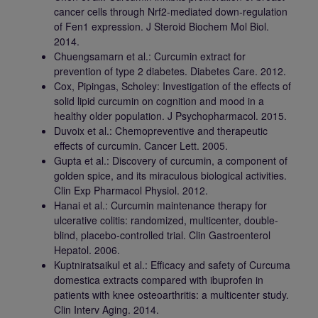
cancer cells through Nrf2-mediated down-regulation
of Fen1 expression. J Steroid Biochem Mol Biol.
2014.
Chuengsamarn et al.: Curcumin extract for
prevention of type 2 diabetes. Diabetes Care. 2012.
Cox, Pipingas, Scholey: Investigation of the effects of
solid lipid curcumin on cognition and mood in a
healthy older population. J Psychopharmacol. 2015.
Duvoix et al.: Chemopreventive and therapeutic
effects of curcumin. Cancer Lett. 2005.
Gupta et al.: Discovery of curcumin, a component of
golden spice, and its miraculous biological activities.
Clin Exp Pharmacol Physiol. 2012.
Hanai et al.: Curcumin maintenance therapy for
ulcerative colitis: randomized, multicenter, double-
blind, placebo-controlled trial. Clin Gastroenterol
Hepatol. 2006.
Kuptniratsaikul et al.: Efficacy and safety of Curcuma
domestica extracts compared with ibuprofen in
patients with knee osteoarthritis: a multicenter study.
Clin Interv Aging. 2014.