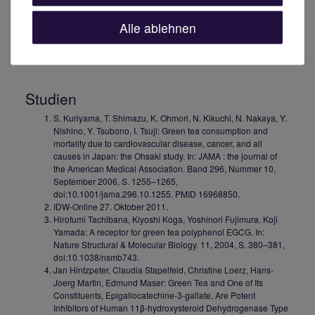
Alle ablehnen
Studien
S. Kuriyama, T. Shimazu, K. Ohmori, N. Kikuchi, N. Nakaya, Y.
Nishino, Y. Tsubono, I. Tsuji: Green tea consumption and
mortality due to cardiovascular disease, cancer, and all
causes in Japan: the Ohsaki study. In: JAMA : the journal of
the American Medical Association. Band 296, Nummer 10,
September 2006, S. 1255–1265,
doi:10.1001/jama.296.10.1255. PMID 16968850.
IDW-Online 27. Oktober 2011.
Hirofumi Tachibana, Kiyoshi Koga, Yoshinori Fujimura, Koji
Yamada: A receptor for green tea polyphenol EGCG. In:
Nature Structural & Molecular Biology. 11, 2004, S. 380–381,
doi:10.1038/nsmb743.
Jan Hintzpeter, Claudia Stapelfeld, Christine Loerz, Hans-
Joerg Martin, Edmund Maser: Green Tea and One of Its
Constituents, Epigallocatechine-3-gallate, Are Potent
Inhibitors of Human 11β-hydroxysteroid Dehydrogenase Type