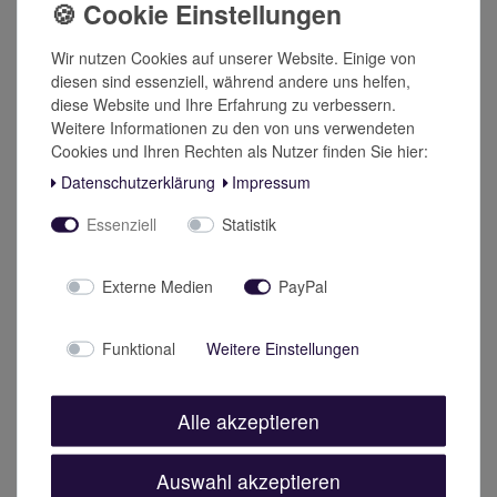
aufgenommen werden.
Wir nutzen Cookies auf unserer Website. Einige von
Wie, wann und in welcher Dosierung werden die
diesen sind essenziell, während andere uns helfen,
Kapseln eingenommen?
diese Website und Ihre Erfahrung zu verbessern.
Wir empfehlen, 2 Kapseln täglich, je 1 morgens und
Weitere Informationen zu den von uns verwendeten
mittags, mit ausreichend Flüssigkeit einzunehmen.
Cookies und Ihren Rechten als Nutzer finden Sie hier:
Tipp zur Aufbewahrung
Daten­schutz­erklärung
Impressum
Lagern Sie die Kapseln kühl, trocken und lichtgeschützt
außerhalb der Reichweite von kleinen Kindern.
Essenziell
Statistik
Sonstige Hinweise
Wenn Sie regelmäßig Medikamente nehmen, klären Sie
Externe Medien
PayPal
bitte vorab mit Ihrem Arzt, ob Sie Resveratrol einnehmen
dürfen, um unnötige Wechselwirkungen zu vermeiden. Die
empfohlene Dosis nicht überschreiten.
Funktional
Weitere Einstellungen
Nahrungsergänzungsmittel sind kein Ersatz für eine
abwechslungsreiche Ernährung und eine gesunde
Lebensweise.
Alle akzeptieren
Auswahl akzeptieren