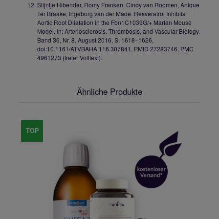
Stijntje Hibender, Romy Franken, Cindy van Roomen, Anique
Ter Braake, Ingeborg van der Made: Resveratrol Inhibits
Aortic Root Dilatation in the Fbn1C1039G/+ Marfan Mouse
Model. In: Arteriosclerosis, Thrombosis, and Vascular Biology.
Band 36, Nr. 8, August 2016, S. 1618–1626,
doi:10.1161/ATVBAHA.116.307841, PMID 27283746, PMC
4961273 (freier Volltext).
Ähnliche Produkte
TOP