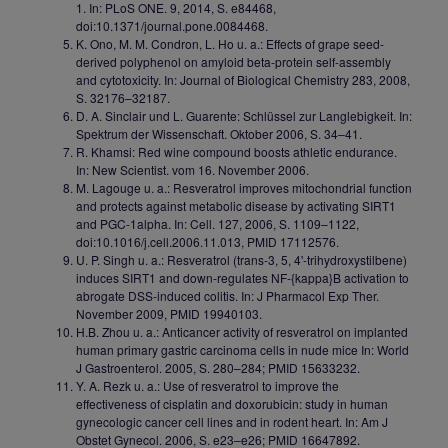
1. In: PLoS ONE. 9, 2014, S. e84468,
doi:10.1371/journal.pone.0084468.
K. Ono, M. M. Condron, L. Ho u. a.: Effects of grape seed-
derived polyphenol on amyloid beta-protein self-assembly
and cytotoxicity. In: Journal of Biological Chemistry 283, 2008,
S. 32176–32187.
D. A. Sinclair und L. Guarente: Schlüssel zur Langlebigkeit. In:
Spektrum der Wissenschaft. Oktober 2006, S. 34–41.
R. Khamsi: Red wine compound boosts athletic endurance.
In: New Scientist. vom 16. November 2006.
M. Lagouge u. a.: Resveratrol improves mitochondrial function
and protects against metabolic disease by activating SIRT1
and PGC-1alpha. In: Cell. 127, 2006, S. 1109–1122,
doi:10.1016/j.cell.2006.11.013, PMID 17112576.
U. P. Singh u. a.: Resveratrol (trans-3, 5, 4'-trihydroxystilbene)
induces SIRT1 and down-regulates NF-{kappa}B activation to
abrogate DSS-induced colitis. In: J Pharmacol Exp Ther.
November 2009, PMID 19940103.
H.B. Zhou u. a.: Anticancer activity of resveratrol on implanted
human primary gastric carcinoma cells in nude mice In: World
J Gastroenterol. 2005, S. 280–284; PMID 15633232.
Y. A. Rezk u. a.: Use of resveratrol to improve the
effectiveness of cisplatin and doxorubicin: study in human
gynecologic cancer cell lines and in rodent heart. In: Am J
Obstet Gynecol. 2006, S. e23–e26; PMID 16647892.