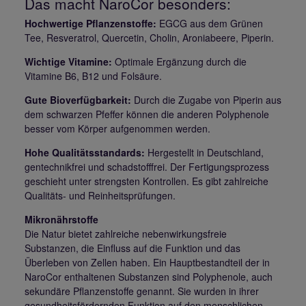
Das macht NaroCor besonders:
Hochwertige Pflanzenstoffe:
EGCG aus dem Grünen
Tee, Resveratrol, Quercetin, Cholin, Aroniabeere, Piperin.
Wichtige Vitamine:
Optimale Ergänzung durch die
Vitamine B6, B12 und Folsäure.
Gute Bioverfügbarkeit:
Durch die Zugabe von Piperin aus
dem schwarzen Pfeffer können die anderen Polyphenole
besser vom Körper aufgenommen werden.
Hohe Qualitätsstandards:
Hergestellt in Deutschland,
gentechnikfrei und schadstofffrei. Der Fertigungsprozess
geschieht unter strengsten Kontrollen. Es gibt zahlreiche
Qualitäts- und Reinheitsprüfungen.
Mikronährstoffe
Die Natur bietet zahlreiche nebenwirkungsfreie
Substanzen, die Einfluss auf die Funktion und das
Überleben von Zellen haben. Ein Hauptbestandteil der in
NaroCor enthaltenen Substanzen sind Polyphenole, auch
sekundäre Pflanzenstoffe genannt. Sie wurden in ihrer
gesundheitsfördernden Funktion auf den menschlichen