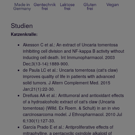
Studien
Katzenkralle:
Akesson C et al.: An extract of Uncaria tomentosa
inhibiting cell division and NF-kappa B activity without
inducing cell death. Int Immunopharmacol. 2003
Dec;3(13-14):1889-900.
de Paula LC et al.: Uncaria tomentosa (cat's claw)
improves quality of life in patients with advanced
solid tumors. J Altern Complement Med. 2015
Jan;21(1):22-30.
Dreifuss AA et al.: Antitumoral and antioxidant effects
of a hydroalcoholic extract of cat's claw (Uncaria
tomentosa) (Willd. Ex Roem. & Schult) in an in vivo
carcinosarcoma model. J Ethnopharmacol. 2010 Jul
6;130(1):127-33.
García Prado E et al.: Antiproliferative effects of
mitraphylline, a pentacyclic oxindole alkaloid of