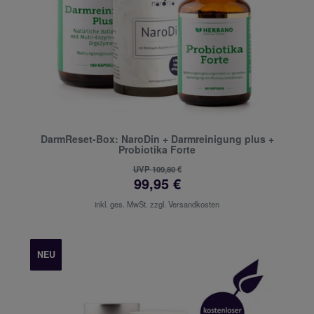
DarmReset-Box: NaroDin + Darmreinigung plus +
Probiotika Forte
UVP 109,80 €
99,95 €
inkl. ges. MwSt. zzgl.
Versandkosten
NEU