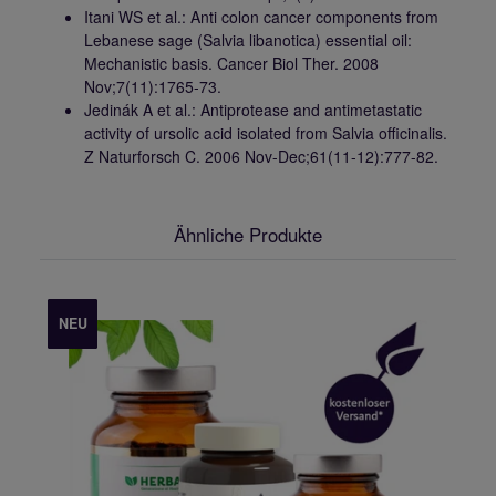
Itani WS et al.: Anti colon cancer components from
Lebanese sage (Salvia libanotica) essential oil:
Mechanistic basis. Cancer Biol Ther. 2008
Nov;7(11):1765-73.
Jedinák A et al.: Antiprotease and antimetastatic
activity of ursolic acid isolated from Salvia officinalis.
Z Naturforsch C. 2006 Nov-Dec;61(11-12):777-82.
Ähnliche Produkte
NEU