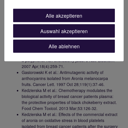
prospective, randomized, placebo-controlled,
double-blind pilot trial. Cancer. 2011 Aug
Alle akzeptieren
15;117(16):3788-95.
Aronia:
Auswahl akzeptieren
Bermúdez-Soto MJ et al.: Up-regulation of tumor
suppressor carcinoembryonic antigen-related cell
Alle ablehnen
adhesion molecule 1 in human colon cancer Caco-2
cells following repetitive exposure to dietary levels of
a polyphenol-rich chokeberry juice. J Nutr Biochem.
2007 Apr;18(4):259-71.
Gasiorowski K et al.: Antimutagenic activity of
anthocyanins isolated from Aronia melanocarpa
fruits. Cancer Lett. 1997 Oct 28;119(1):37-46.
Kedzierska M et al.: Chemotherapy modulates the
biological activity of breast cancer patients plasma:
the protective properties of black chokeberry extract.
Food Chem Toxicol. 2013 Mar;53:126-32.
Kedzierska M et al.: Effects of the commercial extract
of aronia on oxidative stress in blood platelets
isolated from breast cancer patients after the surgery