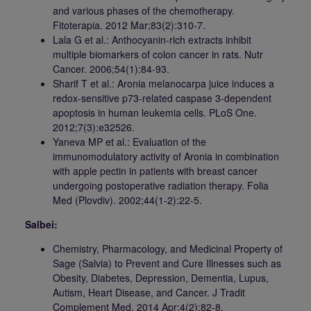
and various phases of the chemotherapy.
Fitoterapia. 2012 Mar;83(2):310-7.
Lala G et al.: Anthocyanin-rich extracts inhibit
multiple biomarkers of colon cancer in rats. Nutr
Cancer. 2006;54(1):84-93.
Sharif T et al.: Aronia melanocarpa juice induces a
redox-sensitive p73-related caspase 3-dependent
apoptosis in human leukemia cells. PLoS One.
2012;7(3):e32526.
Yaneva MP et al.: Evaluation of the
immunomodulatory activity of Aronia in combination
with apple pectin in patients with breast cancer
undergoing postoperative radiation therapy. Folia
Med (Plovdiv). 2002;44(1-2):22-5.
Salbei:
Chemistry, Pharmacology, and Medicinal Property of
Sage (Salvia) to Prevent and Cure Illnesses such as
Obesity, Diabetes, Depression, Dementia, Lupus,
Autism, Heart Disease, and Cancer. J Tradit
Complement Med. 2014 Apr;4(2):82-8.